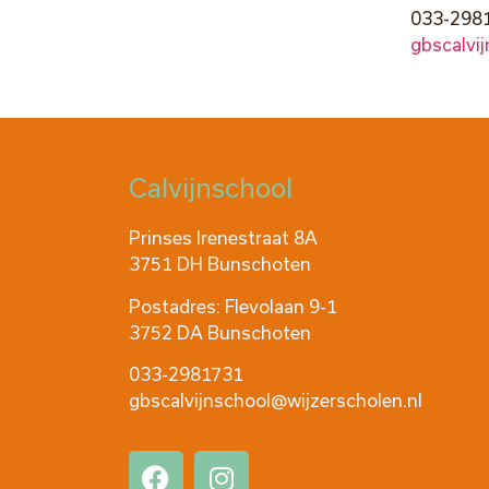
033-298
gbscalvi
Calvijnschool
Prinses Irenestraat 8A
3751 DH Bunschoten
Postadres: Flevolaan 9-1
3752 DA Bunschoten
033-2981731
gbscalvijnschool@wijzerscholen.nl