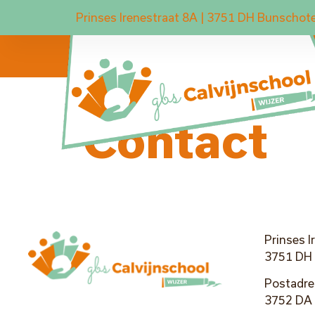
Prinses Irenestraat 8A | 3751 DH Bunschot
Contact
Prinses I
3751 DH
Postadres
3752 DA