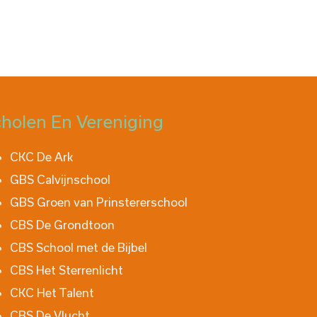
holen En Vereniging
CKC De Ark
GBS Calvijnschool
GBS Groen van Prinstererschool
CBS De Grondtoon
CBS School met de Bijbel
CBS Het Sterrenlicht
CKC Het Talent
CBS De Vlucht